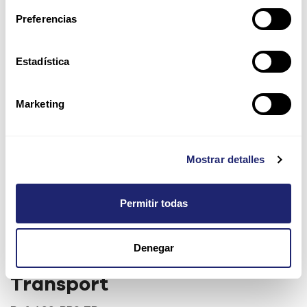
Preferencias
Estadística
Marketing
Mostrar detalles
Permitir todas
Cisco ASR 9900 Route
Denegar
Processor 3 para Packet
Transport