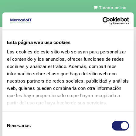
Tienda online
Español
Esta página web usa cookies
Contáctenos
Las cookies de este sitio web se usan para personalizar
el contenido y los anuncios, ofrecer funciones de redes
sociales y analizar el tráfico. Además, compartimos
información sobre el uso que haga del sitio web con
nuestros partners de redes sociales, publicidad y análisis
web, quienes pueden combinarla con otra información
Todos los productos
que les haya proporcionado o que hayan recopilado a
Cisco ASR 9900 Route Processor 3 para Packet
partir del uso que haya hecho de sus servicios.
Transport
Selección
Necesarias
de
consentimiento