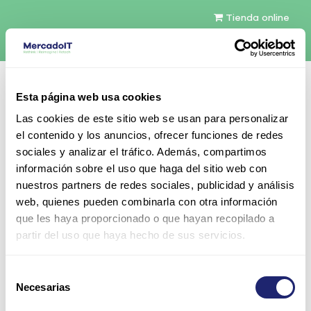
Tienda online
Español
Esta página web usa cookies
Contáctenos
Las cookies de este sitio web se usan para personalizar
el contenido y los anuncios, ofrecer funciones de redes
sociales y analizar el tráfico. Además, compartimos
información sobre el uso que haga del sitio web con
nuestros partners de redes sociales, publicidad y análisis
web, quienes pueden combinarla con otra información
Todos los productos
que les haya proporcionado o que hayan recopilado a
Cisco ASR 9000 24-Port 10GE Service Edge
partir del uso que haya hecho de sus servicios.
Optimized Line Card, requiere SFP+ optics
Selección
Necesarias
de
consentimiento