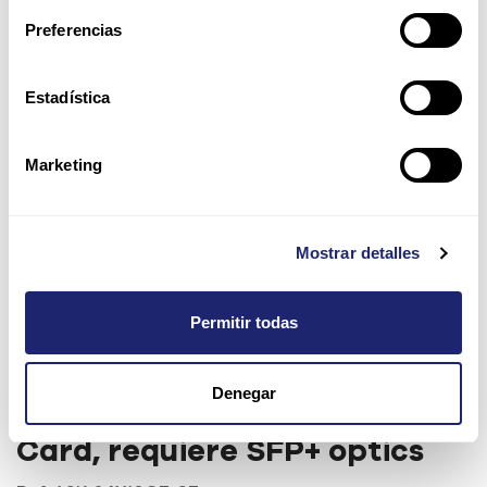
Preferencias
Estadística
Marketing
Mostrar detalles
Permitir todas
Cisco ASR 9000 24-Port 10GE
Denegar
Service Edge Optimized Line
Card, requiere SFP+ optics