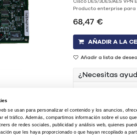
Cisco DES/3DES/AES VPN E
Producto enterprise para 
68,47
€
AÑADIR A LA C
Añadir a lista de dese
¿Necesitas ayu
(+34) 96 104 29 55
ies
contacto@mercadoi
web se usan para personalizar el contenido y los anuncios, ofrec
O chatea con nosotr
ar el tráfico. Además, compartimos información sobre el uso que
tners de redes sociales, publicidad y análisis web, quienes pue
ación que les haya proporcionado o que hayan recopilado a parti
Tipo
:
REF