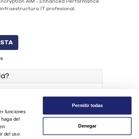
ncryption AIM - Enhanced Performance.
infraestructura IT profesional.
ESTA
os
da?
t.com
Permitir todas
er funciones
os
 haga del
Denegar
den
r del uso