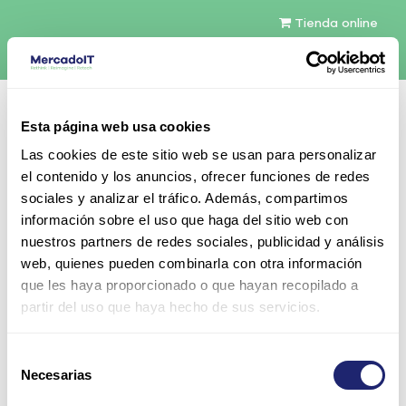
Tienda online
Español
Esta página web usa cookies
Contáctenos
Las cookies de este sitio web se usan para personalizar
el contenido y los anuncios, ofrecer funciones de redes
sociales y analizar el tráfico. Además, compartimos
información sobre el uso que haga del sitio web con
nuestros partners de redes sociales, publicidad y análisis
web, quienes pueden combinarla con otra información
Todos los productos
que les haya proporcionado o que hayan recopilado a
Cisco Aironet Dual Band, 2dBi in 2.4GHz
partir del uso que haya hecho de sus servicios.
Selección
Necesarias
de
consentimiento