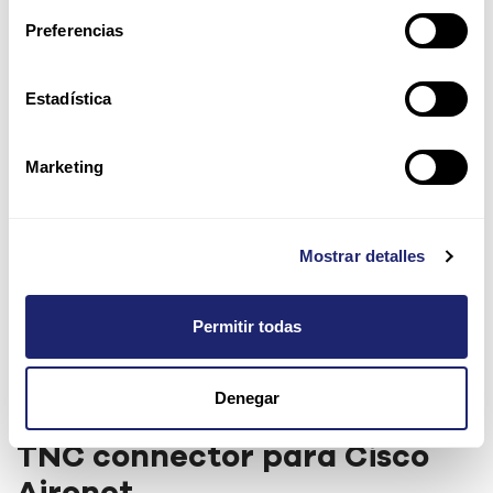
Preferencias
Estadística
Marketing
Mostrar detalles
Permitir todas
Cisco 5GHz 3.5dBi Articulated
Denegar
Dipole White Antena con RP-
TNC connector para Cisco