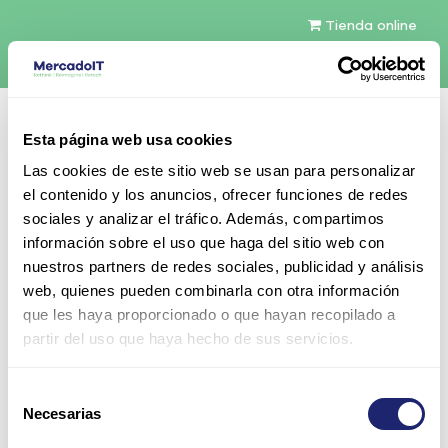
Tienda online
Español
Esta página web usa cookies
Contáctenos
Las cookies de este sitio web se usan para personalizar
el contenido y los anuncios, ofrecer funciones de redes
sociales y analizar el tráfico. Además, compartimos
información sobre el uso que haga del sitio web con
nuestros partners de redes sociales, publicidad y análisis
web, quienes pueden combinarla con otra información
Todos los productos
que les haya proporcionado o que hayan recopilado a
Cisco 5GHz 3.5dBi Articulated Dipole White
partir del uso que haya hecho de sus servicios.
Antena con RP-TNC connector para Cisco Aironet
Selección
Necesarias
de
consentimiento