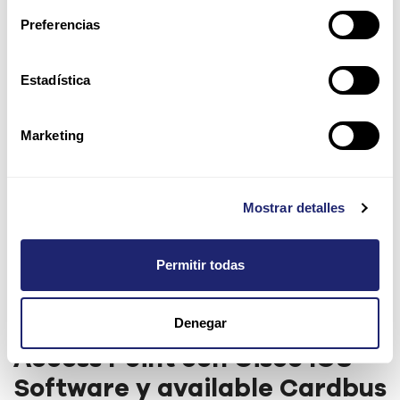
Preferencias
Estadística
Marketing
Mostrar detalles
Permitir todas
Denegar
Cisco Aironet 1220 802.11b
Access Point con Cisco IOS
Software y available Cardbus