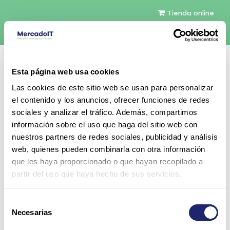
Tienda online
Español
Esta página web usa cookies
Contáctenos
Las cookies de este sitio web se usan para personalizar
el contenido y los anuncios, ofrecer funciones de redes
sociales y analizar el tráfico. Además, compartimos
información sobre el uso que haga del sitio web con
nuestros partners de redes sociales, publicidad y análisis
web, quienes pueden combinarla con otra información
Todos los productos
que les haya proporcionado o que hayan recopilado a
Cisco Aironet 1220 802.11b Access Point con Cisco
partir del uso que haya hecho de sus servicios.
IOS Software y available Cardbus slot
Selección
Necesarias
de
consentimiento