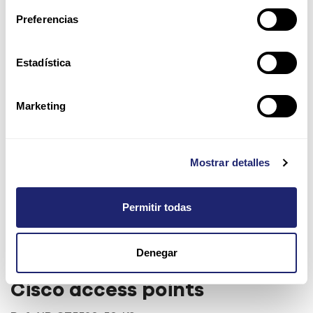
Preferencias
Estadística
Marketing
Mostrar detalles
Permitir todas
Cisco 5520 Wireless
Denegar
Controller para up to 50
Cisco access points