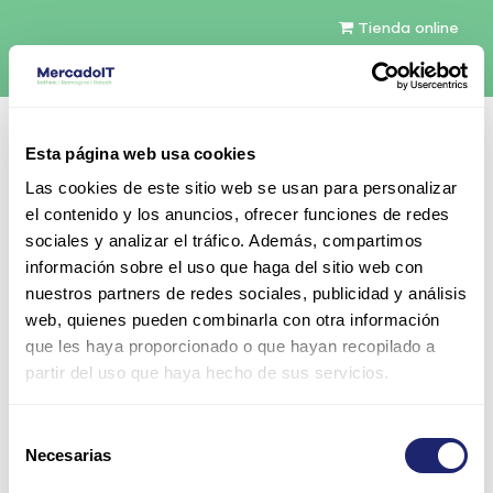
Tienda online
Español
Esta página web usa cookies
Contáctenos
Las cookies de este sitio web se usan para personalizar
el contenido y los anuncios, ofrecer funciones de redes
sociales y analizar el tráfico. Además, compartimos
información sobre el uso que haga del sitio web con
nuestros partners de redes sociales, publicidad y análisis
web, quienes pueden combinarla con otra información
Todos los productos
que les haya proporcionado o que hayan recopilado a
Cisco 5520 Wireless Controller para up to 50
partir del uso que haya hecho de sus servicios.
Cisco access points
Selección
Necesarias
de
consentimiento