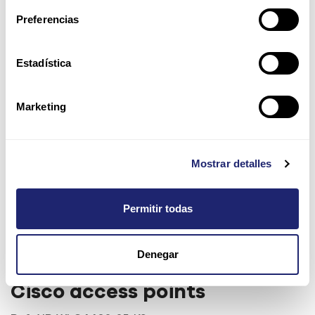
Preferencias
Estadística
Marketing
Mostrar detalles
Permitir todas
Cisco 4402 WLAN
Denegar
Controladora para up a 25
Cisco access points