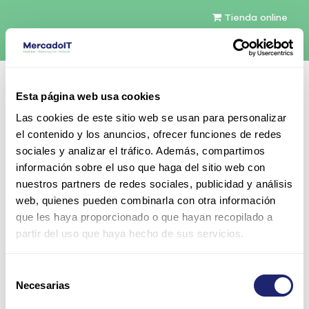
Tienda online
Español
Esta página web usa cookies
Contáctenos
Las cookies de este sitio web se usan para personalizar
el contenido y los anuncios, ofrecer funciones de redes
sociales y analizar el tráfico. Además, compartimos
información sobre el uso que haga del sitio web con
nuestros partners de redes sociales, publicidad y análisis
web, quienes pueden combinarla con otra información
Todos los productos
que les haya proporcionado o que hayan recopilado a
Cisco 4402 WLAN Controladora para up a 25
partir del uso que haya hecho de sus servicios.
Cisco access points
Selección
Necesarias
de
consentimiento