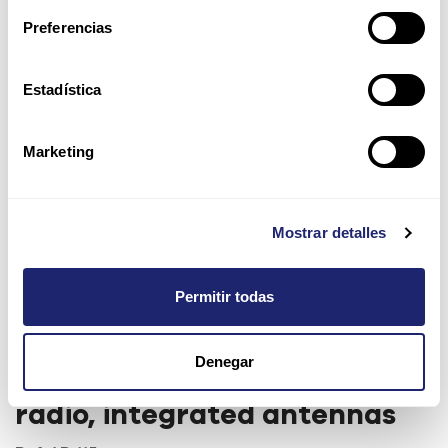
Preferencias
Estadística
Marketing
Mostrar detalles
Permitir todas
Aruba AP-115 Wireless Access
Denegar
Point, 802.11n, 3x3:3, dual
radio, integrated antennas