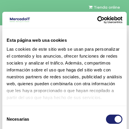
Tienda online
Español
Esta página web usa cookies
Contáctenos
Las cookies de este sitio web se usan para personalizar
el contenido y los anuncios, ofrecer funciones de redes
sociales y analizar el tráfico. Además, compartimos
información sobre el uso que haga del sitio web con
nuestros partners de redes sociales, publicidad y análisis
web, quienes pueden combinarla con otra información
Todos los productos
que les haya proporcionado o que hayan recopilado a
Aruba AP-115 Wireless Access Point, 802.11n, 3x3:3,
partir del uso que haya hecho de sus servicios.
dual radio, integrated antennas
Selección
Necesarias
de
consentimiento