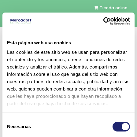
Tienda online
Español
Esta página web usa cookies
Contáctenos
Las cookies de este sitio web se usan para personalizar
el contenido y los anuncios, ofrecer funciones de redes
sociales y analizar el tráfico. Además, compartimos
información sobre el uso que haga del sitio web con
nuestros partners de redes sociales, publicidad y análisis
web, quienes pueden combinarla con otra información
Todos los productos
que les haya proporcionado o que hayan recopilado a
Cisco 881 ISR Ethernet Security Router
partir del uso que haya hecho de sus servicios.
Selección
Necesarias
de
consentimiento