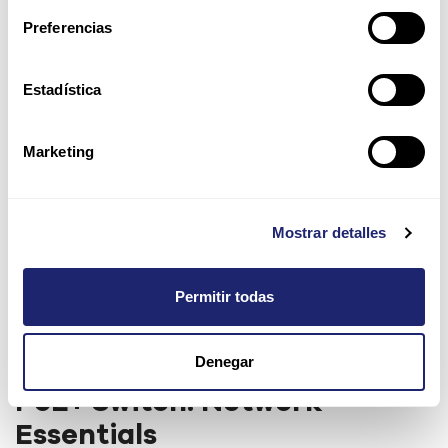
Preferencias
Estadística
Marketing
Mostrar detalles
Permitir todas
Denegar
Cisco Catalyst 9200 24-port
PoE+ Switch. Network
Essentials