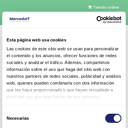
Tienda online
Español
Esta página web usa cookies
Contáctenos
Las cookies de este sitio web se usan para personalizar
el contenido y los anuncios, ofrecer funciones de redes
sociales y analizar el tráfico. Además, compartimos
información sobre el uso que haga del sitio web con
nuestros partners de redes sociales, publicidad y análisis
web, quienes pueden combinarla con otra información
Todos los productos
que les haya proporcionado o que hayan recopilado a
Cisco Catalyst 9200 24-port PoE+ Switch.
partir del uso que haya hecho de sus servicios.
Network Essentials
Selección
Necesarias
de
consentimiento