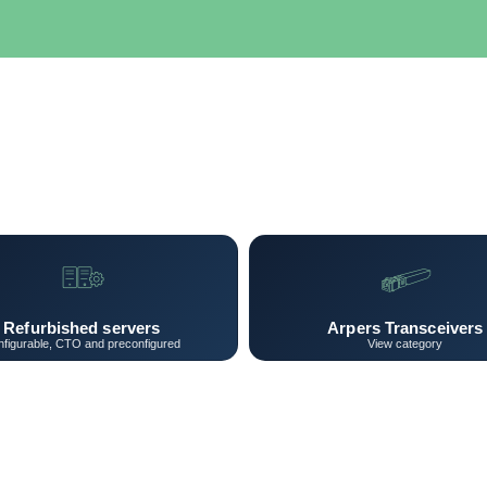
SERVIDORES
NETWORKING
ALMACENAMIENTO
MAN
Refurbished servers
Arpers Transceivers
figurable, CTO and preconfigured
View category