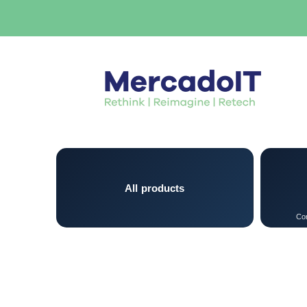
All products
Con