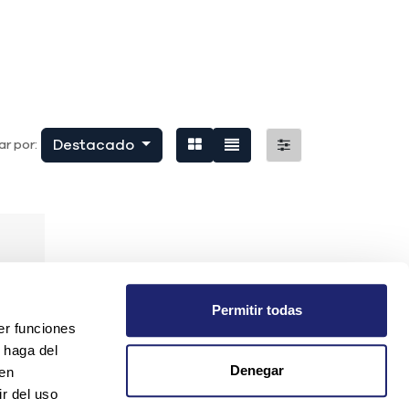
Destacado
r por:
Permitir todas
er funciones
 haga del
Denegar
den
r del uso