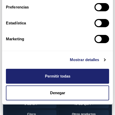
Switch
7010T Series
Preferencias
7048T Series
7050Q series
7050QX Series
7050S Series
Estadística
7050SX Series
7050T Series
Marketing
7050TX Series
7050TX2 Series
7060SX2 Series
7150S Series
Mostrar detalles
7280SE Series
7280SR Series
7280SRA Series
7280TR Series
Permitir todas
7500 Series
7500E Series Line Card
Denegar
7500R Series Line Card
Transceiver
1 GB SFP
40 GB QSFP+
Cisco
Otros productos