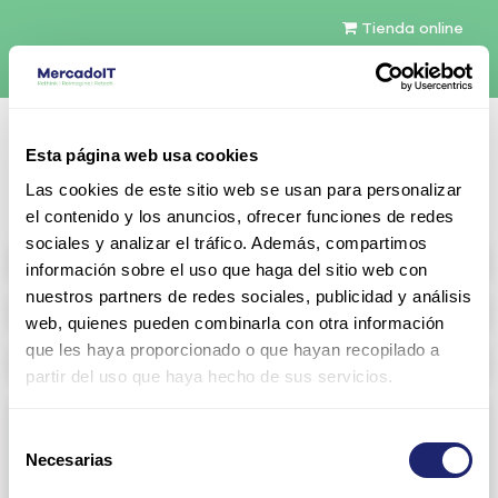
Tienda online
Español
Esta página web usa cookies
Contáctenos
Las cookies de este sitio web se usan para personalizar
el contenido y los anuncios, ofrecer funciones de redes
sociales y analizar el tráfico. Además, compartimos
All products
información sobre el uso que haga del sitio web con
nuestros partners de redes sociales, publicidad y análisis
Refurbished servers
web, quienes pueden combinarla con otra información
que les haya proporcionado o que hayan recopilado a
Storage Configurable
partir del uso que haya hecho de sus servicios.
Networking
Selección
Necesarias
View all
Arista
de
consentimiento