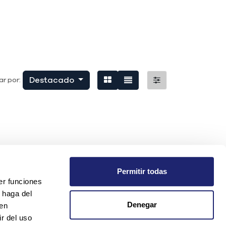
Destacado
r por:
Permitir todas
er funciones
 haga del
Denegar
den
r del uso