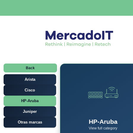
Back
Arista
Cisco
HP-Aruba
Juniper
HP-Aruba
Otras marcas
View full category