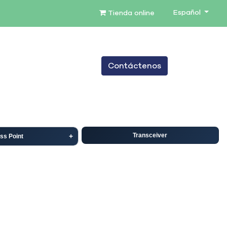
Español
Tienda online
0
Contáctenos
TENIMIENTO
SERVICIOS
BLOG
Transceiver
ss Point