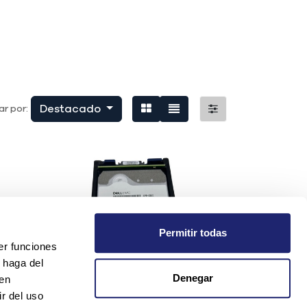
Destacado
r por:
Permitir todas
er funciones
 haga del
Denegar
den
r del uso