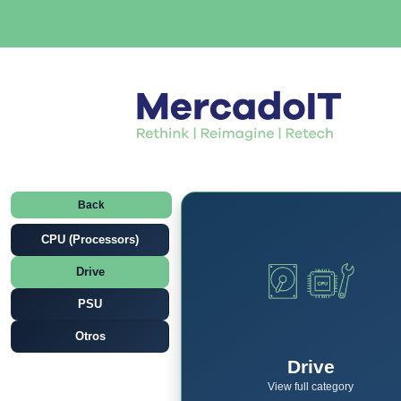
Back
CPU (Processors)
Drive
PSU
Otros
Drive
View full category