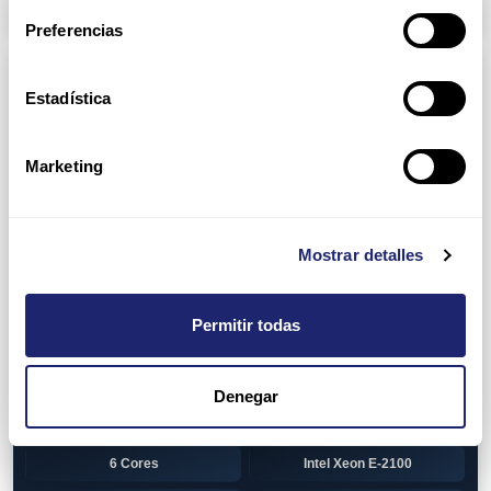
Arpers Transceivers
Preferencias
Componentes
Estadística
View all
CPU (Processors)
AMD EPYC 7002 Series
24 Cores
Marketing
32 Cores
AMD Opteron 6100 Series
12 Cores
AMD Opteron 6200 Series
Mostrar detalles
8 Cores
12 Cores
Permitir todas
16 Cores
AMD Opteron 6300 Series
8 Cores
Intel Xeon Legacy
Denegar
2 Cores
4 Cores
6 Cores
Intel Xeon E-2100