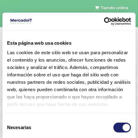
Tienda online
Español
Esta página web usa cookies
Contáctenos
Las cookies de este sitio web se usan para personalizar
el contenido y los anuncios, ofrecer funciones de redes
sociales y analizar el tráfico. Además, compartimos
All products
información sobre el uso que haga del sitio web con
nuestros partners de redes sociales, publicidad y análisis
Refurbished servers
web, quienes pueden combinarla con otra información
que les haya proporcionado o que hayan recopilado a
Storage Configurable
partir del uso que haya hecho de sus servicios.
Networking
Selección
Necesarias
Memoria RAM
de
consentimiento