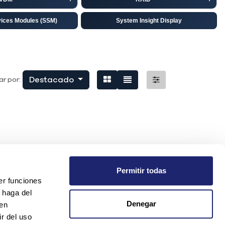
vices Modules (SSM)
System Insight Display
isco
EMC
niper
Destacado
r por:
Permitir todas
er funciones
 haga del
Denegar
den
r del uso