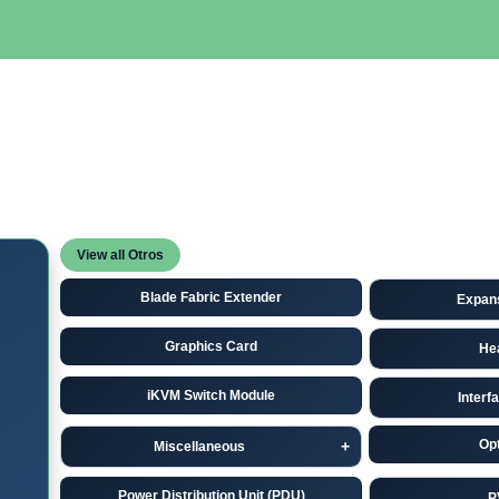
SERVIDORES
NETWORKING
ALMACENAMIENTO
MAN
View all Otros
Blade Fabric Extender
Expan
Graphics Card
He
iKVM Switch Module
Interf
Opt
Miscellaneous
Power Distribution Unit (PDU)
P