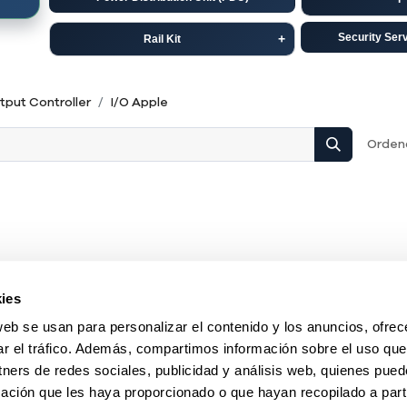
Security Ser
Rail Kit
Dell
C
tput Controller
I/O Apple
HP-Aruba
Ju
Ordena
Ningún producto definido
ies
No hay productos definidos en esta categoría.
web se usan para personalizar el contenido y los anuncios, ofrec
ar el tráfico. Además, compartimos información sobre el uso que
tners de redes sociales, publicidad y análisis web, quienes pue
ación que les haya proporcionado o que hayan recopilado a parti