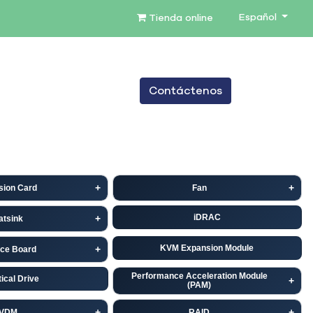
Español
Tienda online
0
Contáctenos
TENIMIENTO
SERVICIOS
BLOG
sion Card
Fan
iDRAC
atsink
KVM Expansion Module
ace Board
Performance Acceleration Module
ical Drive
(PAM)
VDM
RAID