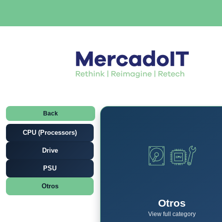
Back
CPU (Processors)
Drive
PSU
Otros
Otros
View full category