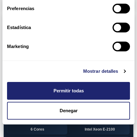
Arpers Transceivers
Preferencias
Componentes
Estadística
View all
CPU (Processors)
AMD EPYC 7002 Series
24 Cores
Marketing
32 Cores
AMD Opteron 6100 Series
12 Cores
AMD Opteron 6200 Series
Mostrar detalles
8 Cores
12 Cores
Permitir todas
16 Cores
AMD Opteron 6300 Series
8 Cores
Intel Xeon Legacy
Denegar
2 Cores
4 Cores
6 Cores
Intel Xeon E-2100