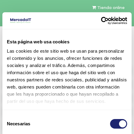
Tienda online
Español
Esta página web usa cookies
Contáctenos
Las cookies de este sitio web se usan para personalizar
el contenido y los anuncios, ofrecer funciones de redes
sociales y analizar el tráfico. Además, compartimos
All products
información sobre el uso que haga del sitio web con
nuestros partners de redes sociales, publicidad y análisis
Refurbished servers
web, quienes pueden combinarla con otra información
que les haya proporcionado o que hayan recopilado a
Storage Configurable
partir del uso que haya hecho de sus servicios.
Networking
Selección
Necesarias
Memoria RAM
de
consentimiento