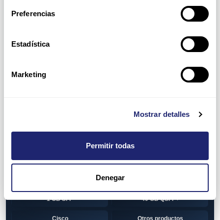
Switch
7010T Series
Preferencias
7048T Series
7050Q series
7050QX Series
7050S Series
Estadística
7050SX Series
7050T Series
Marketing
7050TX Series
7050TX2 Series
7060SX2 Series
7150S Series
Mostrar detalles
7280SE Series
7280SR Series
7280SRA Series
7280TR Series
Permitir todas
7500 Series
7500E Series Line Card
Denegar
7500R Series Line Card
Transceiver
1 GB SFP
40 GB QSFP+
Cisco
Otros productos