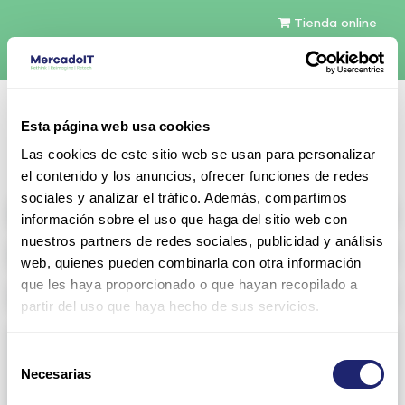
Tienda online
Español
Esta página web usa cookies
Contáctenos
Las cookies de este sitio web se usan para personalizar
el contenido y los anuncios, ofrecer funciones de redes
sociales y analizar el tráfico. Además, compartimos
All products
información sobre el uso que haga del sitio web con
nuestros partners de redes sociales, publicidad y análisis
Refurbished servers
web, quienes pueden combinarla con otra información
que les haya proporcionado o que hayan recopilado a
Storage Configurable
partir del uso que haya hecho de sus servicios.
Networking
Selección
Necesarias
View all
Arista
de
consentimiento