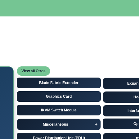
SERVIDORES
NETWORKING
ALMACENAMIENTO
MAN
View all Otros
Blade Fabric Extender
Expan
Graphics Card
He
iKVM Switch Module
Interf
Opt
Miscellaneous
Power Distribution Unit (PDU)
P