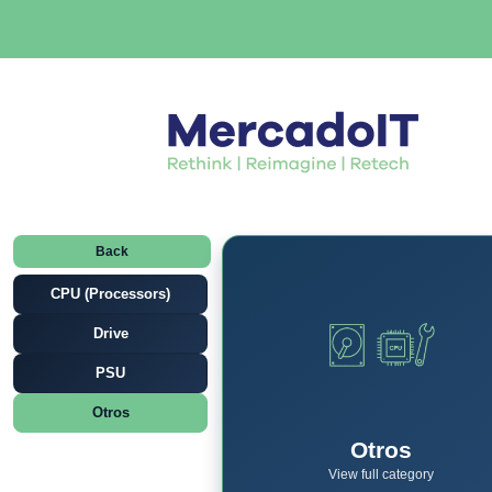
Back
CPU (Processors)
Drive
PSU
Otros
Otros
View full category