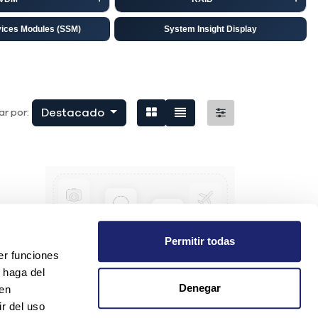
vices Modules (SSM)
System Insight Display
isco
EMC
niper
Destacado
r por:
Permitir todas
er funciones
 haga del
Denegar
den
r del uso