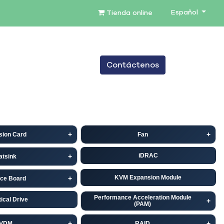
Español
Tienda online
0
Contáctenos
TENIMIENTO
SERVICIOS
BLOG
sion Card
Fan
iDRAC
atsink
KVM Expansion Module
ace Board
Performance Acceleration Module
ical Drive
(PAM)
VDM
RAID