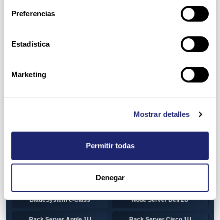
Preferencias
HP 1U Rack
Gen8
Gen9
Gen10
Estadística
Gen10+
HP 2U Rack
Marketing
Gen8
Gen9
Gen10
Gen10+
Mostrar detalles
Torre DELL
Gen13
Pre-Configured Servers
CTO Servers
Permitir todas
Blade Server Cisco
Blade Server Dell
BladeSystem Interconnect
Denegar
Blade Server HP
Components HP
BladeSystem c-Class
Node Server Dell 2U
Rack Server Apple 1U
Rack Server Cisco 1U