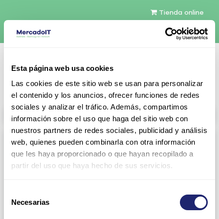
Tienda online
Español
Esta página web usa cookies
Contáctenos
Las cookies de este sitio web se usan para personalizar
el contenido y los anuncios, ofrecer funciones de redes
sociales y analizar el tráfico. Además, compartimos
All products
información sobre el uso que haga del sitio web con
nuestros partners de redes sociales, publicidad y análisis
Refurbished servers
web, quienes pueden combinarla con otra información
que les haya proporcionado o que hayan recopilado a
Servers Configurables
DELL 1U Rack
partir del uso que haya hecho de sus servicios.
Gen13
Gen14
Selección
Gen15
DELL 2U Rack
Necesarias
de
consentimiento
Gen13
Gen14