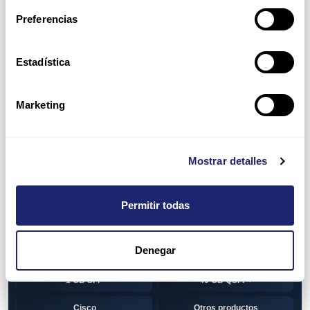
Switch
7010T Series
Preferencias
7048T Series
7050Q series
7050QX Series
7050S Series
Estadística
7050SX Series
7050T Series
Marketing
7050TX Series
7050TX2 Series
7060SX2 Series
7150S Series
Mostrar detalles
7280SE Series
7280SR Series
7280SRA Series
7280TR Series
Permitir todas
7500 Series
7500E Series Line Card
Denegar
7500R Series Line Card
Transceiver
1 GB SFP
40 GB QSFP+
Cisco
Otros productos