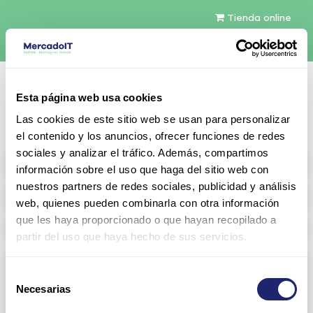
Tienda online
Español
Esta página web usa cookies
Contáctenos
Las cookies de este sitio web se usan para personalizar
el contenido y los anuncios, ofrecer funciones de redes
sociales y analizar el tráfico. Además, compartimos
All products
información sobre el uso que haga del sitio web con
nuestros partners de redes sociales, publicidad y análisis
Refurbished servers
web, quienes pueden combinarla con otra información
que les haya proporcionado o que hayan recopilado a
Storage Configurable
partir del uso que haya hecho de sus servicios.
Networking
Selección
Necesarias
View all
Arista
de
consentimiento