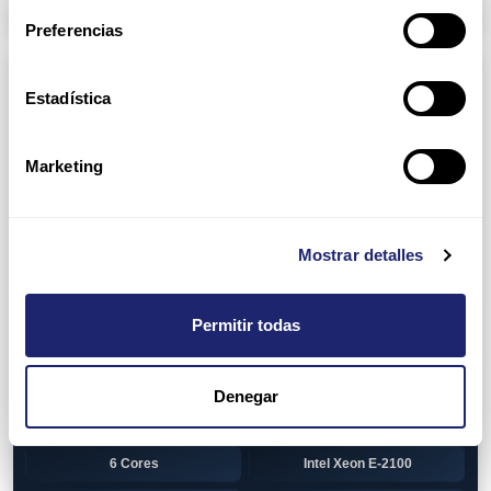
Arpers Transceivers
Preferencias
Componentes
Estadística
View all
CPU (Processors)
AMD EPYC 7002 Series
24 Cores
Marketing
32 Cores
AMD Opteron 6100 Series
12 Cores
AMD Opteron 6200 Series
Mostrar detalles
8 Cores
12 Cores
Permitir todas
16 Cores
AMD Opteron 6300 Series
8 Cores
Intel Xeon Legacy
Denegar
2 Cores
4 Cores
6 Cores
Intel Xeon E-2100