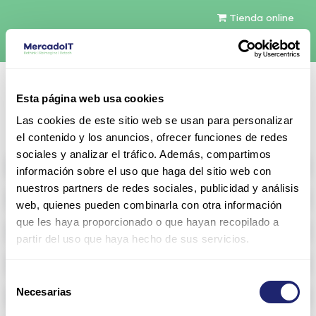
Tienda online
Español
Esta página web usa cookies
Contáctenos
Las cookies de este sitio web se usan para personalizar
el contenido y los anuncios, ofrecer funciones de redes
sociales y analizar el tráfico. Además, compartimos
All products
información sobre el uso que haga del sitio web con
nuestros partners de redes sociales, publicidad y análisis
Refurbished servers
web, quienes pueden combinarla con otra información
que les haya proporcionado o que hayan recopilado a
Storage Configurable
partir del uso que haya hecho de sus servicios.
Networking
Selección
Necesarias
Memoria RAM
de
consentimiento