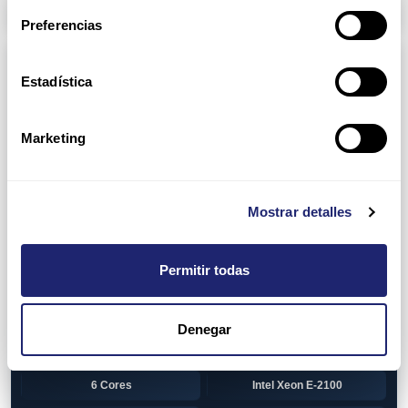
Arpers Transceivers
Preferencias
Componentes
Estadística
View all
CPU (Processors)
AMD EPYC 7002 Series
24 Cores
Marketing
32 Cores
AMD Opteron 6100 Series
12 Cores
AMD Opteron 6200 Series
Mostrar detalles
8 Cores
12 Cores
Permitir todas
16 Cores
AMD Opteron 6300 Series
8 Cores
Intel Xeon Legacy
Denegar
2 Cores
4 Cores
6 Cores
Intel Xeon E-2100