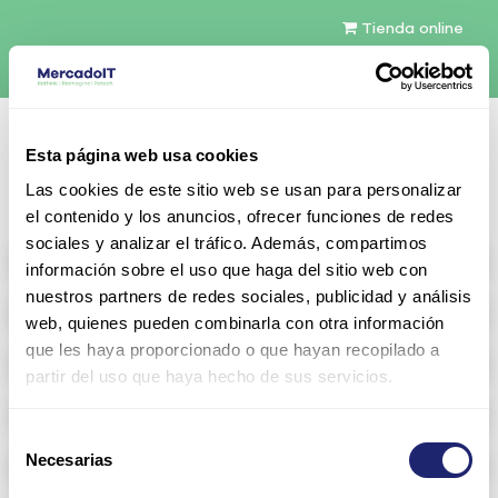
Tienda online
Español
Esta página web usa cookies
Contáctenos
Las cookies de este sitio web se usan para personalizar
el contenido y los anuncios, ofrecer funciones de redes
sociales y analizar el tráfico. Además, compartimos
All products
información sobre el uso que haga del sitio web con
nuestros partners de redes sociales, publicidad y análisis
Refurbished servers
web, quienes pueden combinarla con otra información
que les haya proporcionado o que hayan recopilado a
Storage Configurable
partir del uso que haya hecho de sus servicios.
Networking
Selección
Necesarias
Memoria RAM
de
consentimiento