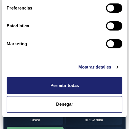
Arpers Transceivers
Preferencias
View all
100 MB SFP
Estadística
Cisco
Huawei
Otras marcas
1 GB GBIC
Marketing
Cisco
1GB SFP
Alcatel-Lucent
Arista
Mostrar detalles
Cisco
Dell
Permitir todas
HPE-Aruba
Huawei
Juniper
Otras marcas
Denegar
1GB SFP BiDi
Alcatel-Lucent
Cisco
HPE-Aruba