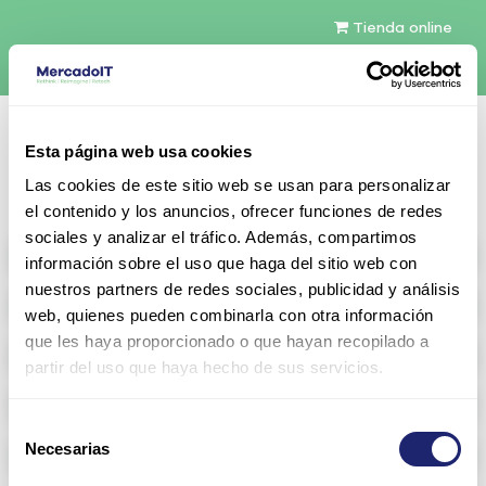
Tienda online
Español
Esta página web usa cookies
Contáctenos
Las cookies de este sitio web se usan para personalizar
el contenido y los anuncios, ofrecer funciones de redes
sociales y analizar el tráfico. Además, compartimos
All products
información sobre el uso que haga del sitio web con
nuestros partners de redes sociales, publicidad y análisis
Refurbished servers
web, quienes pueden combinarla con otra información
que les haya proporcionado o que hayan recopilado a
Storage Configurable
partir del uso que haya hecho de sus servicios.
Networking
Selección
Necesarias
Memoria RAM
de
consentimiento