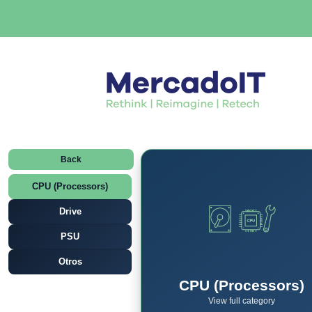
Back
CPU (Processors)
Drive
PSU
Otros
CPU (Processors)
View full category