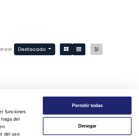
Destacado
r por:
Permitir todas
er funciones
 haga del
Denegar
den
r del uso