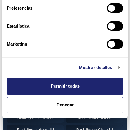
Preferencias
HP 1U Rack
Gen8
Gen9
Gen10
Estadística
Gen10+
HP 2U Rack
Marketing
Gen8
Gen9
Gen10
Gen10+
Mostrar detalles
Torre DELL
Gen13
Pre-Configured Servers
CTO Servers
Permitir todas
Blade Server Cisco
Blade Server Dell
BladeSystem Interconnect
Denegar
Blade Server HP
Components HP
BladeSystem c-Class
Node Server Dell 2U
Rack Server Apple 1U
Rack Server Cisco 1U