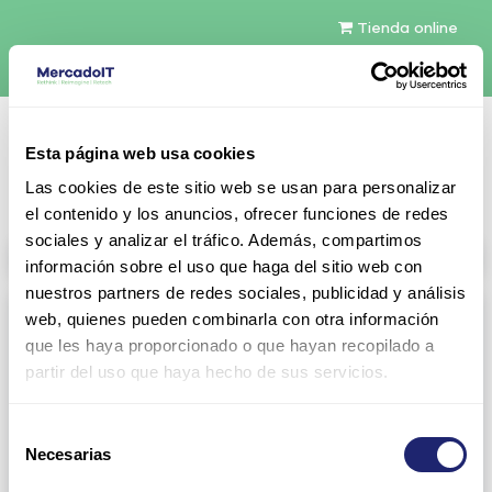
Tienda online
Español
Esta página web usa cookies
Contáctenos
Las cookies de este sitio web se usan para personalizar
el contenido y los anuncios, ofrecer funciones de redes
sociales y analizar el tráfico. Además, compartimos
All products
información sobre el uso que haga del sitio web con
nuestros partners de redes sociales, publicidad y análisis
Refurbished servers
web, quienes pueden combinarla con otra información
que les haya proporcionado o que hayan recopilado a
Servers Configurables
DELL 1U Rack
partir del uso que haya hecho de sus servicios.
Gen13
Gen14
Selección
Gen15
DELL 2U Rack
Necesarias
de
consentimiento
Gen13
Gen14