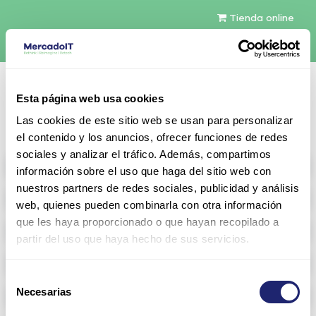
Tienda online
Español
Esta página web usa cookies
Contáctenos
Las cookies de este sitio web se usan para personalizar
el contenido y los anuncios, ofrecer funciones de redes
sociales y analizar el tráfico. Además, compartimos
All products
información sobre el uso que haga del sitio web con
nuestros partners de redes sociales, publicidad y análisis
Refurbished servers
web, quienes pueden combinarla con otra información
que les haya proporcionado o que hayan recopilado a
Storage Configurable
partir del uso que haya hecho de sus servicios.
Networking
Selección
Necesarias
Memoria RAM
de
consentimiento