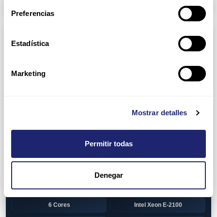
Arpers Transceivers
Preferencias
Componentes
Estadística
View all
CPU (Processors)
AMD EPYC 7002 Series
24 Cores
Marketing
32 Cores
AMD Opteron 6100 Series
12 Cores
AMD Opteron 6200 Series
Mostrar detalles
8 Cores
12 Cores
Permitir todas
16 Cores
AMD Opteron 6300 Series
8 Cores
Intel Xeon Legacy
Denegar
2 Cores
4 Cores
6 Cores
Intel Xeon E-2100