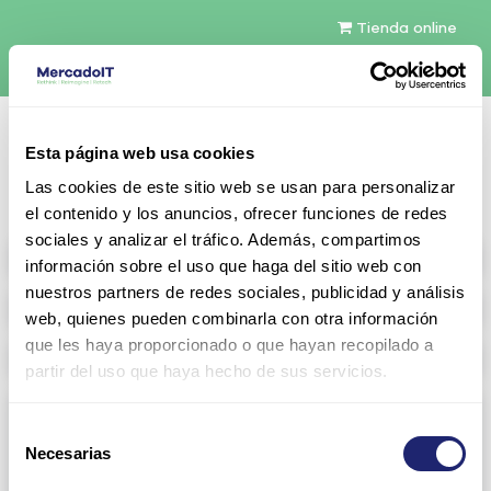
Tienda online
Español
Esta página web usa cookies
Contáctenos
Las cookies de este sitio web se usan para personalizar
el contenido y los anuncios, ofrecer funciones de redes
sociales y analizar el tráfico. Además, compartimos
All products
información sobre el uso que haga del sitio web con
nuestros partners de redes sociales, publicidad y análisis
Refurbished servers
web, quienes pueden combinarla con otra información
que les haya proporcionado o que hayan recopilado a
Storage Configurable
partir del uso que haya hecho de sus servicios.
Networking
Selección
Necesarias
View all
Arista
de
consentimiento