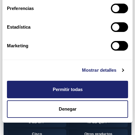
Switch
7010T Series
Preferencias
7048T Series
7050Q series
7050QX Series
7050S Series
Estadística
7050SX Series
7050T Series
Marketing
7050TX Series
7050TX2 Series
7060SX2 Series
7150S Series
Mostrar detalles
7280SE Series
7280SR Series
7280SRA Series
7280TR Series
Permitir todas
7500 Series
7500E Series Line Card
Denegar
7500R Series Line Card
Transceiver
1 GB SFP
40 GB QSFP+
Cisco
Otros productos