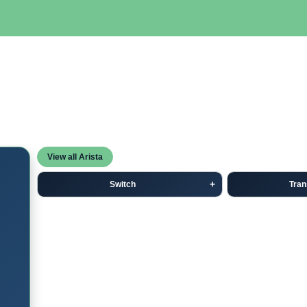
SERVIDORES
NETWORKING
ALMACENAMIENTO
MAN
View all Arista
Switch
Tran