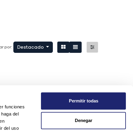
Destacado
r por:
Permitir todas
er funciones
 haga del
Denegar
den
r del uso