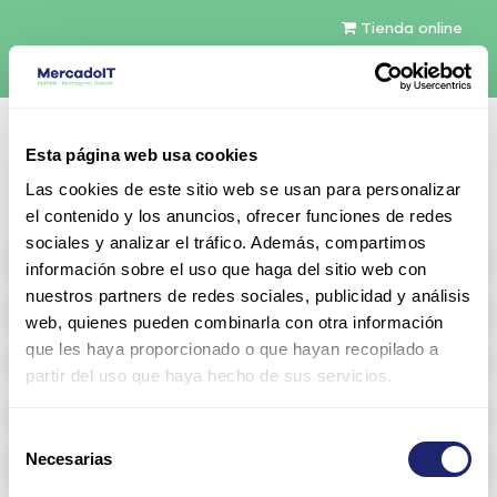
Tienda online
Español
Esta página web usa cookies
Contáctenos
Las cookies de este sitio web se usan para personalizar
el contenido y los anuncios, ofrecer funciones de redes
sociales y analizar el tráfico. Además, compartimos
All products
información sobre el uso que haga del sitio web con
nuestros partners de redes sociales, publicidad y análisis
Refurbished servers
web, quienes pueden combinarla con otra información
que les haya proporcionado o que hayan recopilado a
Storage Configurable
partir del uso que haya hecho de sus servicios.
Networking
Selección
Necesarias
Memoria RAM
de
consentimiento