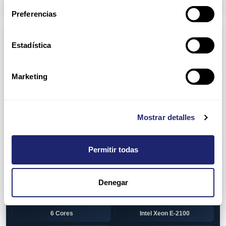
Arpers Transceivers
Preferencias
Componentes
Estadística
View all
CPU (Processors)
AMD EPYC 7002 Series
24 Cores
Marketing
32 Cores
AMD Opteron 6100 Series
12 Cores
AMD Opteron 6200 Series
Mostrar detalles
8 Cores
12 Cores
Permitir todas
16 Cores
AMD Opteron 6300 Series
8 Cores
Intel Xeon Legacy
Denegar
2 Cores
4 Cores
6 Cores
Intel Xeon E-2100