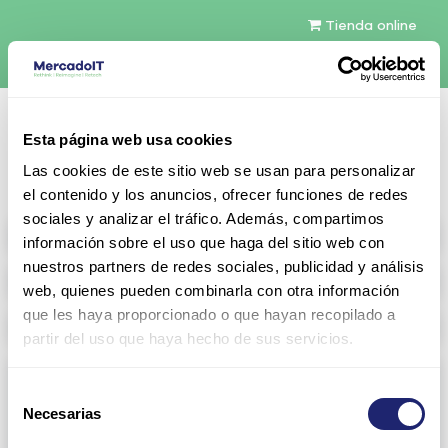
Tienda online
Español
Esta página web usa cookies
Contáctenos
Las cookies de este sitio web se usan para personalizar
el contenido y los anuncios, ofrecer funciones de redes
sociales y analizar el tráfico. Además, compartimos
All products
información sobre el uso que haga del sitio web con
nuestros partners de redes sociales, publicidad y análisis
Refurbished servers
web, quienes pueden combinarla con otra información
que les haya proporcionado o que hayan recopilado a
Storage Configurable
partir del uso que haya hecho de sus servicios.
Networking
Selección
Necesarias
View all
Arista
de
consentimiento