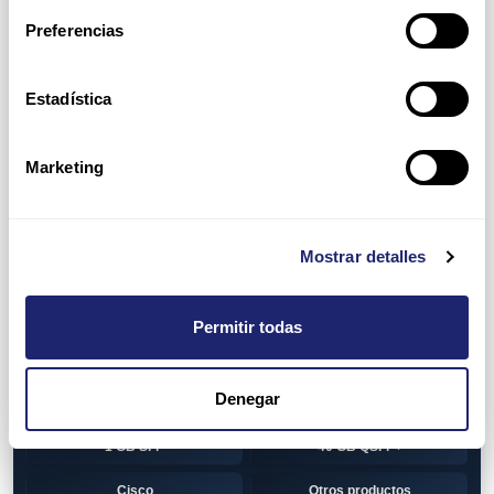
Switch
7010T Series
Preferencias
7048T Series
7050Q series
7050QX Series
7050S Series
Estadística
7050SX Series
7050T Series
Marketing
7050TX Series
7050TX2 Series
7060SX2 Series
7150S Series
Mostrar detalles
7280SE Series
7280SR Series
7280SRA Series
7280TR Series
Permitir todas
7500 Series
7500E Series Line Card
Denegar
7500R Series Line Card
Transceiver
1 GB SFP
40 GB QSFP+
Cisco
Otros productos