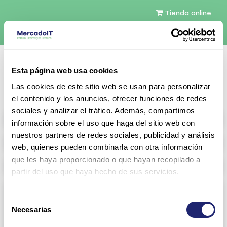
Tienda online
Español
Esta página web usa cookies
Contáctenos
Las cookies de este sitio web se usan para personalizar
el contenido y los anuncios, ofrecer funciones de redes
sociales y analizar el tráfico. Además, compartimos
All products
información sobre el uso que haga del sitio web con
nuestros partners de redes sociales, publicidad y análisis
Refurbished servers
web, quienes pueden combinarla con otra información
que les haya proporcionado o que hayan recopilado a
Storage Configurable
partir del uso que haya hecho de sus servicios.
Networking
Selección
Necesarias
View all
Arista
de
consentimiento