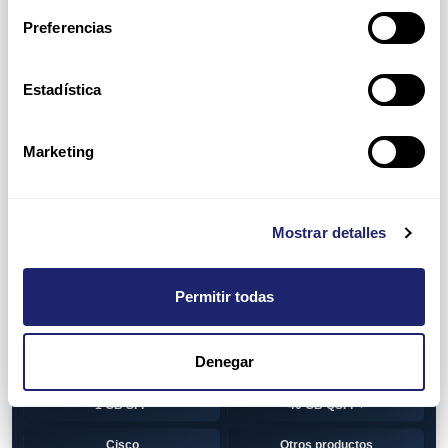
Switch
7010T Series
Preferencias
7048T Series
7050Q series
7050QX Series
7050S Series
Estadística
7050SX Series
7050T Series
Marketing
7050TX Series
7050TX2 Series
7060SX2 Series
7150S Series
Mostrar detalles
7280SE Series
7280SR Series
7280SRA Series
7280TR Series
Permitir todas
7500 Series
7500E Series Line Card
Denegar
7500R Series Line Card
Transceiver
1 GB SFP
40 GB QSFP+
Cisco
Otros productos