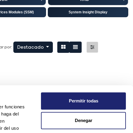
vices Modules (SSM)
System Insight Display
isco
EMC
niper
Destacado
r por:
Permitir todas
er funciones
 haga del
Denegar
den
r del uso