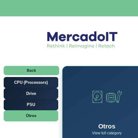
Back
CPU (Processors)
Drive
PSU
Otros
Otros
View full category