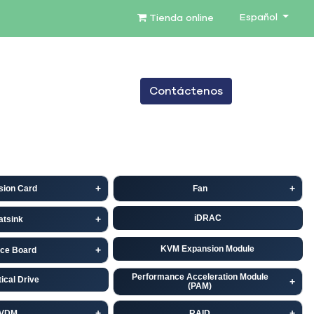
Español
Tienda online
0
Contáctenos
TENIMIENTO
SERVICIOS
BLOG
sion Card
Fan
iDRAC
atsink
KVM Expansion Module
ace Board
Performance Acceleration Module
ical Drive
(PAM)
VDM
RAID