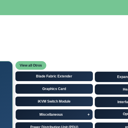
SERVIDORES
NETWORKING
ALMACENAMIENTO
MAN
View all Otros
Blade Fabric Extender
Expan
Graphics Card
He
iKVM Switch Module
Interf
Opt
Miscellaneous
Power Distribution Unit (PDU)
P