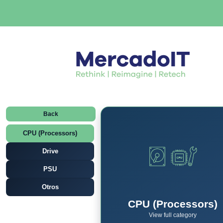
Back
CPU (Processors)
Drive
PSU
Otros
CPU (Processors)
View full category