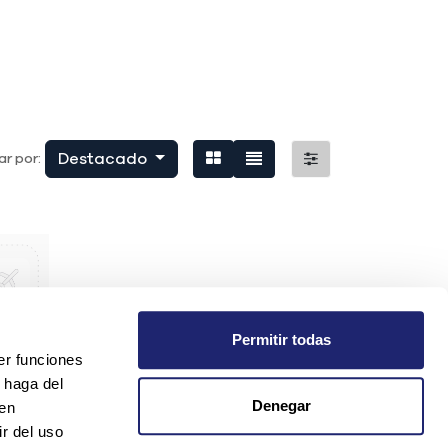
Destacado
r por:
Permitir todas
er funciones
 haga del
Denegar
den
r del uso