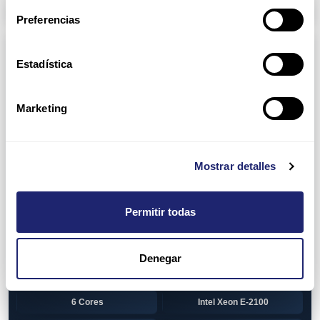
Arpers Transceivers
Preferencias
Componentes
Estadística
View all
CPU (Processors)
AMD EPYC 7002 Series
24 Cores
Marketing
32 Cores
AMD Opteron 6100 Series
12 Cores
AMD Opteron 6200 Series
Mostrar detalles
8 Cores
12 Cores
Permitir todas
16 Cores
AMD Opteron 6300 Series
8 Cores
Intel Xeon Legacy
Denegar
2 Cores
4 Cores
6 Cores
Intel Xeon E-2100