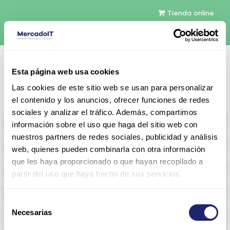
Tienda online
Español
Esta página web usa cookies
Contáctenos
Las cookies de este sitio web se usan para personalizar
el contenido y los anuncios, ofrecer funciones de redes
sociales y analizar el tráfico. Además, compartimos
All products
información sobre el uso que haga del sitio web con
nuestros partners de redes sociales, publicidad y análisis
Refurbished servers
web, quienes pueden combinarla con otra información
que les haya proporcionado o que hayan recopilado a
Storage Configurable
partir del uso que haya hecho de sus servicios.
Networking
Selección
Necesarias
Memoria RAM
de
consentimiento