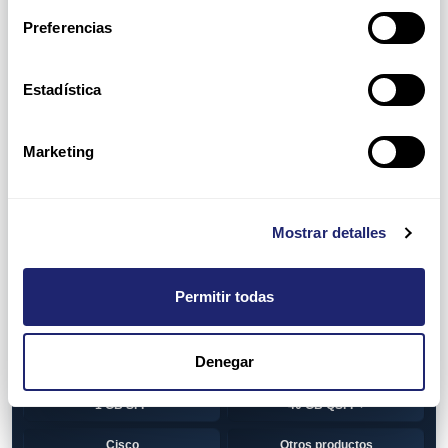
Switch
7010T Series
Preferencias
7048T Series
7050Q series
7050QX Series
7050S Series
Estadística
7050SX Series
7050T Series
Marketing
7050TX Series
7050TX2 Series
7060SX2 Series
7150S Series
Mostrar detalles
7280SE Series
7280SR Series
7280SRA Series
7280TR Series
Permitir todas
7500 Series
7500E Series Line Card
Denegar
7500R Series Line Card
Transceiver
1 GB SFP
40 GB QSFP+
Cisco
Otros productos