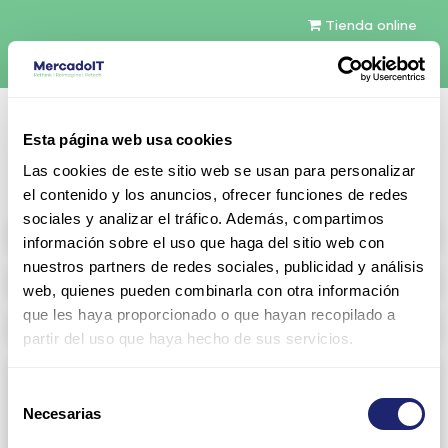
Tienda online
Español
Esta página web usa cookies
Contáctenos
Las cookies de este sitio web se usan para personalizar
el contenido y los anuncios, ofrecer funciones de redes
sociales y analizar el tráfico. Además, compartimos
All products
información sobre el uso que haga del sitio web con
nuestros partners de redes sociales, publicidad y análisis
Refurbished servers
web, quienes pueden combinarla con otra información
que les haya proporcionado o que hayan recopilado a
Storage Configurable
partir del uso que haya hecho de sus servicios.
Networking
Selección
Necesarias
View all
Arista
de
consentimiento