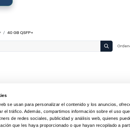
r
40 GB QSFP+
Ordena
Ningún producto definido
ies
No hay productos definidos en esta categoría.
web se usan para personalizar el contenido y los anuncios, ofrec
ar el tráfico. Además, compartimos información sobre el uso que
tners de redes sociales, publicidad y análisis web, quienes pue
ación que les haya proporcionado o que hayan recopilado a parti