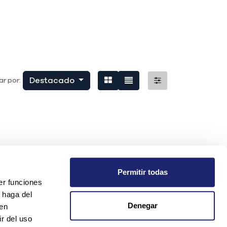
Destacado
r por:
Permitir todas
er funciones
 haga del
Denegar
den
r del uso