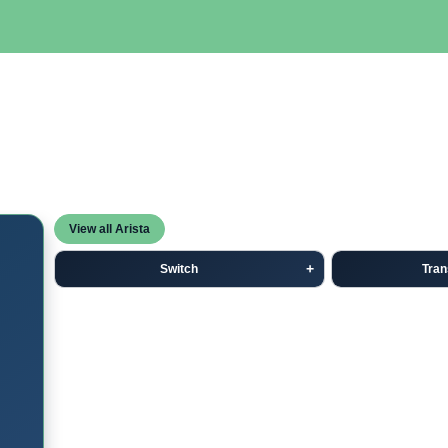
SERVIDORES
NETWORKING
ALMACENAMIENTO
MAN
View all Arista
Switch
Tran