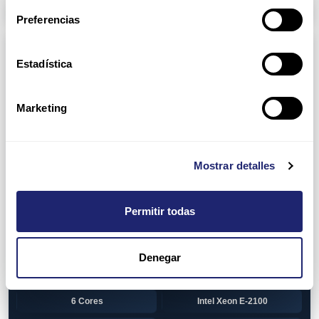
Arpers Transceivers
Preferencias
Componentes
Estadística
View all
CPU (Processors)
AMD EPYC 7002 Series
24 Cores
Marketing
32 Cores
AMD Opteron 6100 Series
12 Cores
AMD Opteron 6200 Series
Mostrar detalles
8 Cores
12 Cores
Permitir todas
16 Cores
AMD Opteron 6300 Series
8 Cores
Intel Xeon Legacy
Denegar
2 Cores
4 Cores
6 Cores
Intel Xeon E-2100