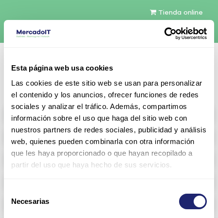
Tienda online
Español
Esta página web usa cookies
Contáctenos
Las cookies de este sitio web se usan para personalizar
el contenido y los anuncios, ofrecer funciones de redes
sociales y analizar el tráfico. Además, compartimos
All products
información sobre el uso que haga del sitio web con
nuestros partners de redes sociales, publicidad y análisis
Refurbished servers
web, quienes pueden combinarla con otra información
que les haya proporcionado o que hayan recopilado a
Storage Configurable
partir del uso que haya hecho de sus servicios.
Networking
Selección
Necesarias
Memoria RAM
de
consentimiento