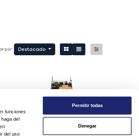
Destacado
r por:
Permitir todas
er funciones
 haga del
Denegar
den
r del uso