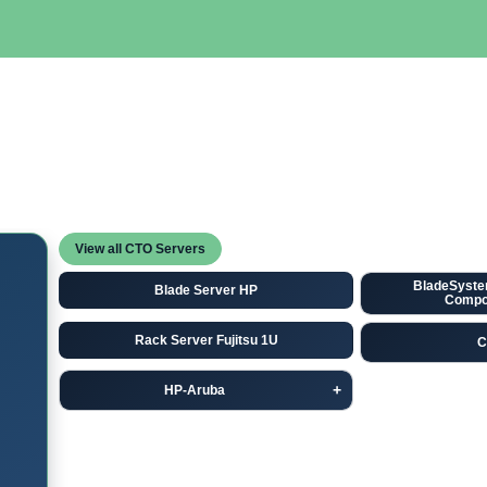
SERVIDORES
NETWORKING
ALMACENAMIENTO
MAN
View all CTO Servers
BladeSyste
Blade Server HP
Compo
Rack Server Fujitsu 1U
C
HP-Aruba