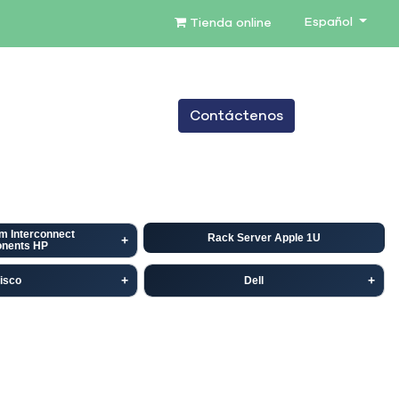
Español
Tienda online
0
Contáctenos
TENIMIENTO
SERVICIOS
BLOG
m Interconnect
Rack Server Apple 1U
nents HP
isco
Dell