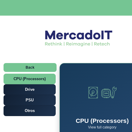
Back
CPU (Processors)
Drive
PSU
Otros
CPU (Processors)
View full category