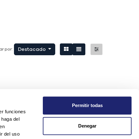
Destacado
r por:
Permitir todas
er funciones
 haga del
Denegar
den
r del uso