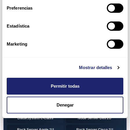
Preferencias
HP 1U Rack
Gen8
Gen9
Gen10
Estadística
Gen10+
HP 2U Rack
Marketing
Gen8
Gen9
Gen10
Gen10+
Mostrar detalles
Torre DELL
Gen13
Pre-Configured Servers
CTO Servers
Permitir todas
Blade Server Cisco
Blade Server Dell
BladeSystem Interconnect
Denegar
Blade Server HP
Components HP
BladeSystem c-Class
Node Server Dell 2U
Rack Server Apple 1U
Rack Server Cisco 1U