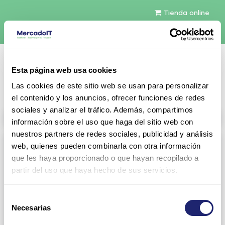
Tienda online
Español
Esta página web usa cookies
Contáctenos
Las cookies de este sitio web se usan para personalizar
el contenido y los anuncios, ofrecer funciones de redes
sociales y analizar el tráfico. Además, compartimos
All products
información sobre el uso que haga del sitio web con
nuestros partners de redes sociales, publicidad y análisis
Refurbished servers
web, quienes pueden combinarla con otra información
que les haya proporcionado o que hayan recopilado a
Servers Configurables
DELL 1U Rack
partir del uso que haya hecho de sus servicios.
Gen13
Gen14
Selección
Gen15
DELL 2U Rack
Necesarias
de
consentimiento
Gen13
Gen14