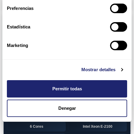
Arpers Transceivers
Preferencias
Componentes
Estadística
View all
CPU (Processors)
AMD EPYC 7002 Series
24 Cores
Marketing
32 Cores
AMD Opteron 6100 Series
12 Cores
AMD Opteron 6200 Series
Mostrar detalles
8 Cores
12 Cores
Permitir todas
16 Cores
AMD Opteron 6300 Series
8 Cores
Intel Xeon Legacy
Denegar
2 Cores
4 Cores
6 Cores
Intel Xeon E-2100