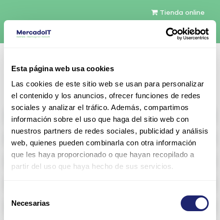
Tienda online
Español
Esta página web usa cookies
Contáctenos
Las cookies de este sitio web se usan para personalizar
el contenido y los anuncios, ofrecer funciones de redes
sociales y analizar el tráfico. Además, compartimos
All products
información sobre el uso que haga del sitio web con
nuestros partners de redes sociales, publicidad y análisis
Refurbished servers
web, quienes pueden combinarla con otra información
que les haya proporcionado o que hayan recopilado a
Storage Configurable
partir del uso que haya hecho de sus servicios.
Networking
Selección
Necesarias
Memoria RAM
de
consentimiento