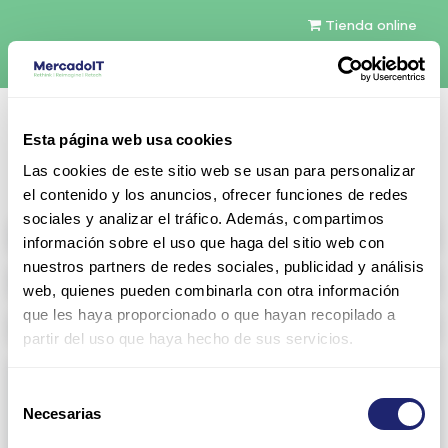
Tienda online
Español
Esta página web usa cookies
Contáctenos
Las cookies de este sitio web se usan para personalizar
el contenido y los anuncios, ofrecer funciones de redes
sociales y analizar el tráfico. Además, compartimos
All products
información sobre el uso que haga del sitio web con
nuestros partners de redes sociales, publicidad y análisis
Refurbished servers
web, quienes pueden combinarla con otra información
que les haya proporcionado o que hayan recopilado a
Storage Configurable
partir del uso que haya hecho de sus servicios.
Networking
Selección
Necesarias
View all
Arista
de
consentimiento