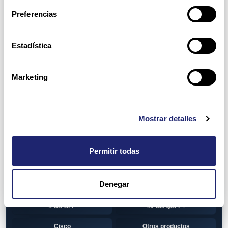
Switch
7010T Series
Preferencias
7048T Series
7050Q series
7050QX Series
7050S Series
Estadística
7050SX Series
7050T Series
Marketing
7050TX Series
7050TX2 Series
7060SX2 Series
7150S Series
Mostrar detalles
7280SE Series
7280SR Series
7280SRA Series
7280TR Series
Permitir todas
7500 Series
7500E Series Line Card
Denegar
7500R Series Line Card
Transceiver
1 GB SFP
40 GB QSFP+
Cisco
Otros productos