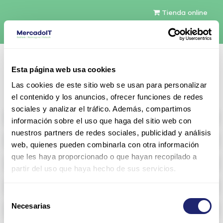
Tienda online
Español
Esta página web usa cookies
Contáctenos
Las cookies de este sitio web se usan para personalizar
el contenido y los anuncios, ofrecer funciones de redes
sociales y analizar el tráfico. Además, compartimos
All products
información sobre el uso que haga del sitio web con
nuestros partners de redes sociales, publicidad y análisis
Refurbished servers
web, quienes pueden combinarla con otra información
que les haya proporcionado o que hayan recopilado a
Storage Configurable
partir del uso que haya hecho de sus servicios.
Networking
Selección
Necesarias
Memoria RAM
de
consentimiento