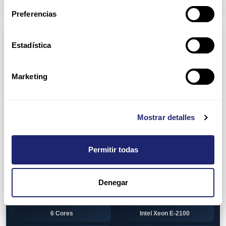
Arpers Transceivers
Preferencias
Componentes
Estadística
View all
CPU (Processors)
AMD EPYC 7002 Series
24 Cores
Marketing
32 Cores
AMD Opteron 6100 Series
12 Cores
AMD Opteron 6200 Series
Mostrar detalles
8 Cores
12 Cores
Permitir todas
16 Cores
AMD Opteron 6300 Series
8 Cores
Intel Xeon Legacy
Denegar
2 Cores
4 Cores
6 Cores
Intel Xeon E-2100