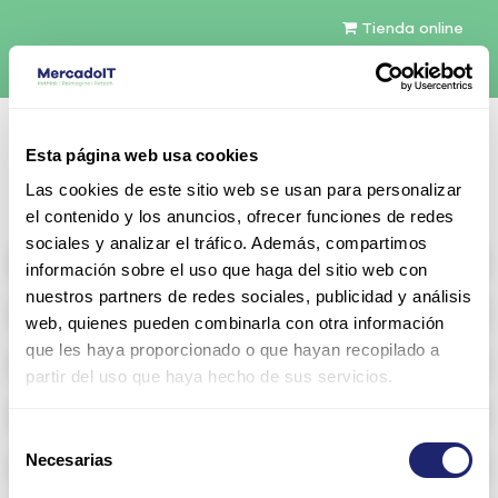
Tienda online
Español
Esta página web usa cookies
Contáctenos
Las cookies de este sitio web se usan para personalizar
el contenido y los anuncios, ofrecer funciones de redes
sociales y analizar el tráfico. Además, compartimos
All products
información sobre el uso que haga del sitio web con
nuestros partners de redes sociales, publicidad y análisis
Refurbished servers
web, quienes pueden combinarla con otra información
que les haya proporcionado o que hayan recopilado a
Storage Configurable
partir del uso que haya hecho de sus servicios.
Networking
Selección
Necesarias
Memoria RAM
de
consentimiento