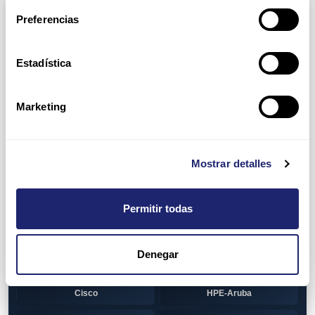
Arpers Transceivers
Preferencias
View all
100 MB SFP
Estadística
Cisco
Huawei
Otras marcas
1 GB GBIC
Marketing
Cisco
1GB SFP
Alcatel-Lucent
Arista
Mostrar detalles
Cisco
Dell
Permitir todas
HPE-Aruba
Huawei
Juniper
Otras marcas
Denegar
1GB SFP BiDi
Alcatel-Lucent
Cisco
HPE-Aruba