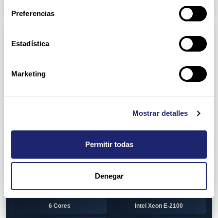
Arpers Transceivers
Preferencias
Componentes
Estadística
View all
CPU (Processors)
AMD EPYC 7002 Series
24 Cores
Marketing
32 Cores
AMD Opteron 6100 Series
12 Cores
AMD Opteron 6200 Series
Mostrar detalles
8 Cores
12 Cores
Permitir todas
16 Cores
AMD Opteron 6300 Series
8 Cores
Intel Xeon Legacy
Denegar
2 Cores
4 Cores
6 Cores
Intel Xeon E-2100