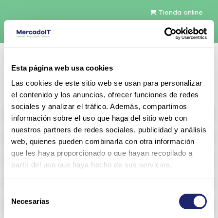
Tienda online
Español
Esta página web usa cookies
Contáctenos
Las cookies de este sitio web se usan para personalizar
el contenido y los anuncios, ofrecer funciones de redes
sociales y analizar el tráfico. Además, compartimos
All products
información sobre el uso que haga del sitio web con
nuestros partners de redes sociales, publicidad y análisis
Refurbished servers
web, quienes pueden combinarla con otra información
que les haya proporcionado o que hayan recopilado a
Storage Configurable
partir del uso que haya hecho de sus servicios.
Networking
Selección
Necesarias
Memoria RAM
de
consentimiento