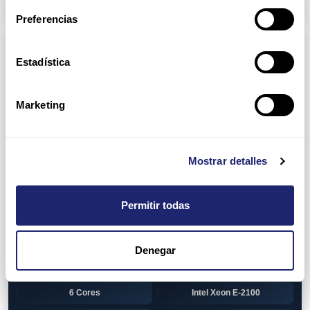
Arpers Transceivers
Preferencias
Componentes
Estadística
View all
CPU (Processors)
AMD EPYC 7002 Series
24 Cores
Marketing
32 Cores
AMD Opteron 6100 Series
12 Cores
AMD Opteron 6200 Series
Mostrar detalles
8 Cores
12 Cores
Permitir todas
16 Cores
AMD Opteron 6300 Series
8 Cores
Intel Xeon Legacy
Denegar
2 Cores
4 Cores
6 Cores
Intel Xeon E-2100