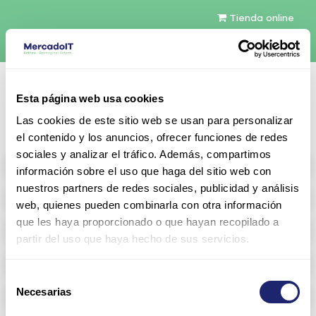
Tienda online
Español
Esta página web usa cookies
Contáctenos
Las cookies de este sitio web se usan para personalizar
el contenido y los anuncios, ofrecer funciones de redes
sociales y analizar el tráfico. Además, compartimos
All products
información sobre el uso que haga del sitio web con
nuestros partners de redes sociales, publicidad y análisis
Refurbished servers
web, quienes pueden combinarla con otra información
que les haya proporcionado o que hayan recopilado a
Storage Configurable
partir del uso que haya hecho de sus servicios.
Networking
Selección
Necesarias
Memoria RAM
de
consentimiento