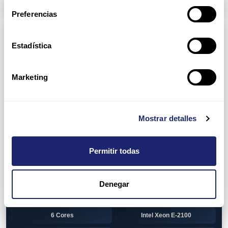
Arpers Transceivers
Preferencias
Componentes
Estadística
View all
CPU (Processors)
AMD EPYC 7002 Series
24 Cores
Marketing
32 Cores
AMD Opteron 6100 Series
12 Cores
AMD Opteron 6200 Series
Mostrar detalles
8 Cores
12 Cores
Permitir todas
16 Cores
AMD Opteron 6300 Series
8 Cores
Intel Xeon Legacy
Denegar
2 Cores
4 Cores
6 Cores
Intel Xeon E-2100