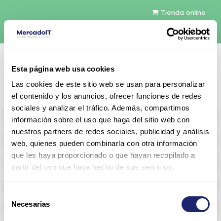
Tienda online
Español
Esta página web usa cookies
Contáctenos
Las cookies de este sitio web se usan para personalizar
el contenido y los anuncios, ofrecer funciones de redes
sociales y analizar el tráfico. Además, compartimos
All products
información sobre el uso que haga del sitio web con
nuestros partners de redes sociales, publicidad y análisis
Refurbished servers
web, quienes pueden combinarla con otra información
que les haya proporcionado o que hayan recopilado a
Storage Configurable
partir del uso que haya hecho de sus servicios.
Networking
Selección
Necesarias
Memoria RAM
de
consentimiento