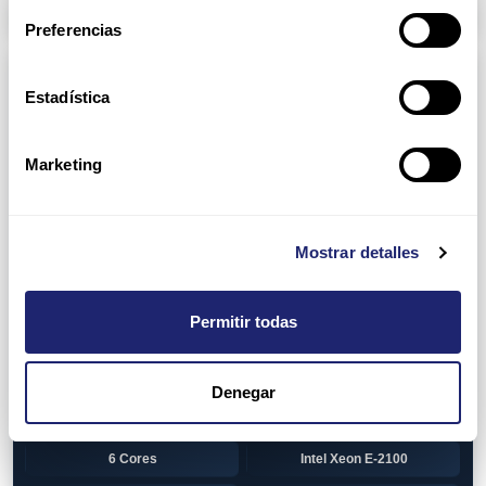
Arpers Transceivers
Preferencias
Componentes
Estadística
View all
CPU (Processors)
AMD EPYC 7002 Series
24 Cores
Marketing
32 Cores
AMD Opteron 6100 Series
12 Cores
AMD Opteron 6200 Series
Mostrar detalles
8 Cores
12 Cores
Permitir todas
16 Cores
AMD Opteron 6300 Series
8 Cores
Intel Xeon Legacy
Denegar
2 Cores
4 Cores
6 Cores
Intel Xeon E-2100