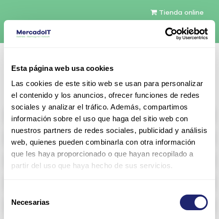
Tienda online
Español
Esta página web usa cookies
Contáctenos
Las cookies de este sitio web se usan para personalizar
el contenido y los anuncios, ofrecer funciones de redes
sociales y analizar el tráfico. Además, compartimos
All products
información sobre el uso que haga del sitio web con
nuestros partners de redes sociales, publicidad y análisis
Refurbished servers
web, quienes pueden combinarla con otra información
que les haya proporcionado o que hayan recopilado a
Storage Configurable
partir del uso que haya hecho de sus servicios.
Networking
Selección
Necesarias
Memoria RAM
de
consentimiento